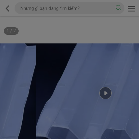
1
/
2