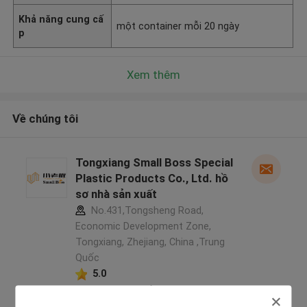
Khả năng cung cấ
một container mỗi 20 ngày
p
Xem thêm
Về chúng tôi
Tongxiang Small Boss Special
Plastic Products Co., Ltd. hồ
sơ nhà sản xuất
No.431,Tongsheng Road,
Economic Development Zone,
Tongxiang, Zhejiang, China ,Trung
Quốc
5.0
Nhà cung cấp xác nhận