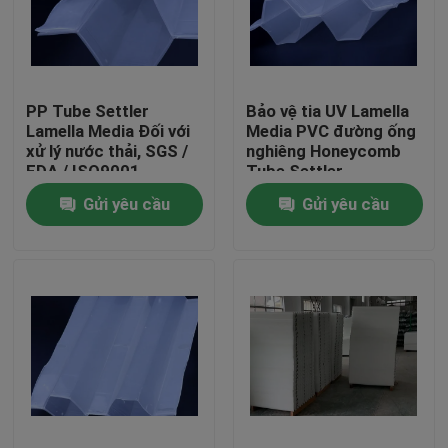
Tham quan nhà máy
PP Tube Settler
Bảo vệ tia UV Lamella
Kiểm soát chất lượng
Lamella Media Đối với
Media PVC đường ống
xử lý nước thải, SGS /
nghiêng Honeycomb
FDA / ISO9001
Tube Settler
Liên hệ chúng tôi
Gửi yêu cầu
Gửi yêu cầu
blog
Yêu cầu báo giá
MBBR Filter Media
Phương tiện sinh học MBBR