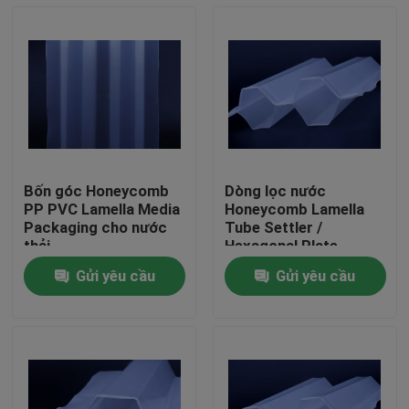
Bốn góc Honeycomb
Dòng lọc nước
PP PVC Lamella Media
Honeycomb Lamella
Packaging cho nước
Tube Settler /
thải
Hexagonal Plate
Settlers Dòng lọc
Gửi yêu cầu
Gửi yêu cầu
nước
Trang Chủ
Các sản phẩm
Về chúng tôi