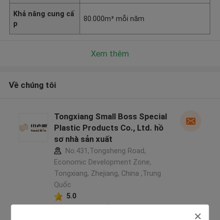
Khả năng cung cấ
80.000m³ mỗi năm
p
Xem thêm
Về chúng tôi
Tongxiang Small Boss Special
Plastic Products Co., Ltd. hồ
sơ nhà sản xuất
No.431,Tongsheng Road,
Economic Development Zone,
Tongxiang, Zhejiang, China ,Trung
Quốc
5.0
Nhà cung cấp xác nhận