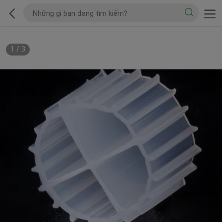
1
/
3