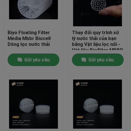
Tham quan nhà máy
Biyo Floating Filter
Thay đổi quy trình xử
Kiểm soát chất lượng
Media Mbbr Biocell
lý nước thải của bạn
Dòng lọc nước thải
bằng Vật liệu lọc nổi -
Vật liệu Biofilter MBBR
Liên hệ chúng tôi
hiệu quả nhất
Gửi yêu cầu
Gửi yêu cầu
blog
Yêu cầu báo giá
MBBR Filter Media
Phương tiện sinh học MBBR