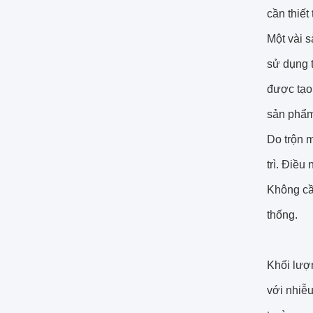
cần thiết
Một vài 
sử dụng t
được tạo 
sản phẩm 
Do trộn 
trì. Điều
Không cần
thống.
Khối lượ
với nhiễu