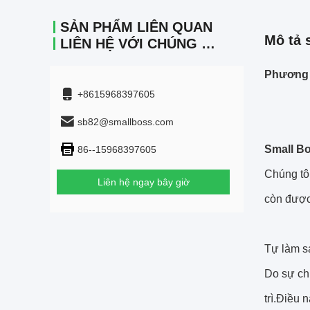
SẢN PHẨM LIÊN QUAN
Mô tả 
LIÊN HỆ VỚI CHÚNG TÔI
Phương t
+8615968397605
sb82@smallboss.com
Small B
86--15968397605
Chúng tô
Liên hệ ngay bây giờ
còn được
Tự làm s
Do sự chu
trì.Điều 