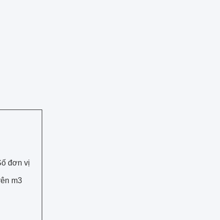
ố đơn vị
rên m3