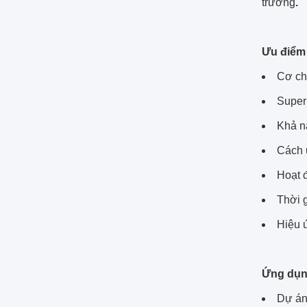
trường
.
Ưu điểm
Cơ ch
Super 
Khả n
Cách 
Hoạt đ
Thời 
Hiệu ứ
Ứng dụn
Dự án