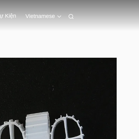
ự Kiện
Vietnamese