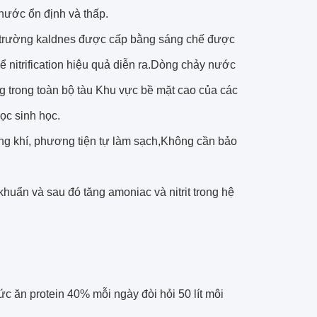
 nước ổn định và thấp.
i trường kaldnes được cấp bằng sáng chế được
để nitrification hiệu quả diễn ra.Dòng chảy nước
g trong toàn bộ tàu Khu vực bề mặt cao của các
ọc sinh học.
ng khí, phương tiện tự làm sạch,Không cần bảo
khuẩn và sau đó tăng amoniac và nitrit trong hệ
hức ăn protein 40% mỗi ngày đòi hỏi 50 lít môi