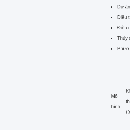
Dự án
Điều t
Điều c
Thủy 
Phươn
K
Mô
t
hình
(