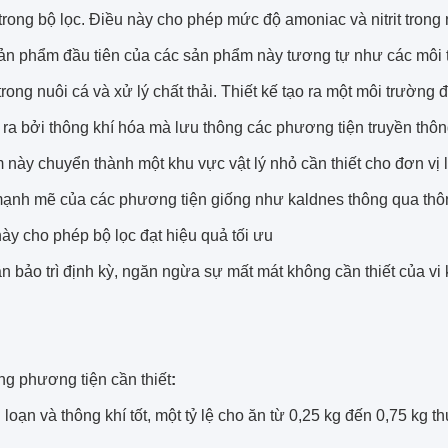
 trong bộ lọc. Điều này cho phép mức độ amoniac và nitrit trong
sản phẩm đầu tiên của các sản phẩm này tương tự như các mô
rong nuôi cá và xử lý chất thải. Thiết kế tạo ra một môi trường 
ra bởi thông khí hóa mà lưu thông các phương tiện truyền thôn
này chuyển thành một khu vực vật lý nhỏ cần thiết cho đơn vị l
mạnh mẽ của các phương tiện giống như kaldnes thông qua thô
 này cho phép bộ lọc đạt hiệu quả tối ưu
 bảo trì định kỳ, ngăn ngừa sự mất mát không cần thiết của vi 
ng phương tiện cần thiết
:
 loạn và thông khí tốt, một tỷ lệ cho ăn từ 0,25 kg đến 0,75 kg t