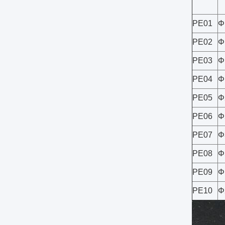
PE01
Φ
PE02
Φ
PE03
Φ
PE04
Φ
PE05
Φ
PE06
Φ
PE07
Φ
PE08
Φ
PE09
Φ
PE10
Φ