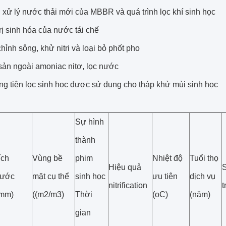
 xử lý nước thải mới của MBBR và quá trình lọc khí sinh học
rị sinh hóa của nước tái chế
hỉnh sông, khử nitri và loại bỏ phốt pho
sản ngoài amoniac nitơ, lọc nước
g tiện lọc sinh học được sử dụng cho tháp khử mùi sinh học
Sự hình
thành
ích
Vùng bề
phim
Nhiệt độ
Tuổi thọ
Hiệu quả
S
hước
mặt cụ thể
sinh học
ưu tiên
dịch vụ
nitrification
t
(mm)
((m2/m3)
Thời
(oC)
(năm)
gian