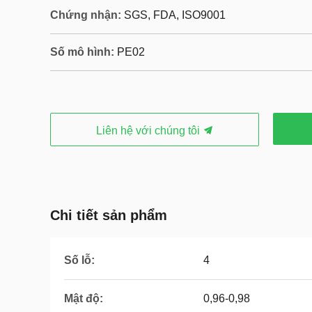
Chứng nhận:
SGS, FDA, ISO9001
Số mô hình:
PE02
Liên hệ với chúng tôi
Chi tiết sản phẩm
Số lỗ:
4
Mật độ:
0,96-0,98