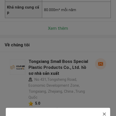
Khả năng cung cấ
80.000m³ mỗi năm
p
Xem thêm
Về chúng tôi
Tongxiang Small Boss Special
Plastic Products Co., Ltd. hồ
sơ nhà sản xuất
No.431,Tongsheng Road,
Economic Development Zone,
Tongxiang, Zhejiang, China ,Trung
Quốc
5.0
Nhà cung cấp xác nhận