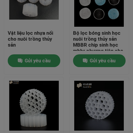
Tham quan nhà máy
Vật liệu lọc nhựa nổi
Bộ lọc bóng sinh học
Kiểm soát chất lượng
cho nuôi trồng thủy
nuôi trồng thủy sản
sản
MBBR chip sinh học
mbbr phương tiện cho
Liên hệ chúng tôi
ao cá koi
Gửi yêu cầu
Gửi yêu cầu
blog
Yêu cầu báo giá
MBBR Filter Media
Phương tiện sinh học MBBR