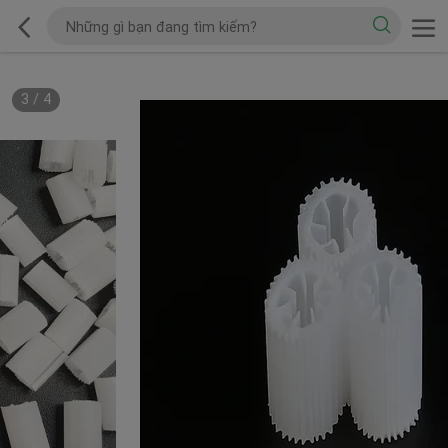
3
/
4