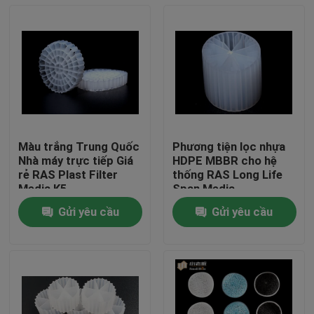
Màu trắng Trung Quốc
Phương tiện lọc nhựa
Nhà máy trực tiếp Giá
HDPE MBBR cho hệ
rẻ RAS Plast Filter
thống RAS Long Life
Media K5
Span Media
Gửi yêu cầu
Gửi yêu cầu
Trang Chủ
Các sản phẩm
Về chúng tôi