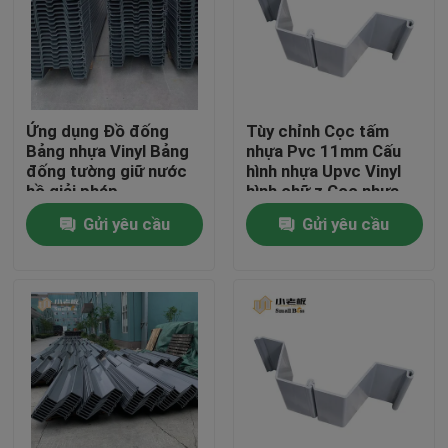
Tham quan nhà máy
Kiểm soát chất lượng
Ứng dụng Đồ đống
Tùy chỉnh Cọc tấm
Bảng nhựa Vinyl Bảng
nhựa Pvc 11mm Cấu
đống tường giữ nước
hình nhựa Upvc Vinyl
Liên hệ chúng tôi
hồ giải pháp
hình chữ z Cọc nhựa
Gửi yêu cầu
Gửi yêu cầu
blog
Yêu cầu báo giá
MBBR Filter Media
Phương tiện sinh học MBBR