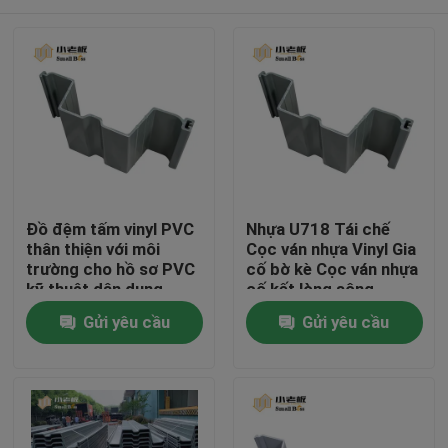
Đồ đệm tấm vinyl PVC
Nhựa U718 Tái chế
thân thiện với môi
Cọc ván nhựa Vinyl Gia
trường cho hồ sơ PVC
cố bờ kè Cọc ván nhựa
kỹ thuật dân dụng
cố kết lòng sông
Trang Chủ
Gửi yêu cầu
Gửi yêu cầu
Các sản phẩm
Về chúng tôi