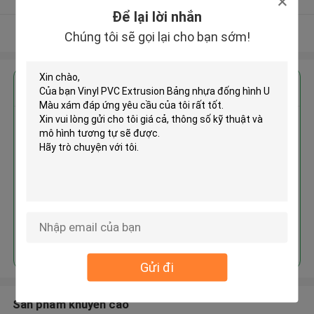
Để lại lời nhắn
Xem thêm
Chúng tôi sẽ gọi lại cho bạn sớm!
Nhận giá tốt nhất cho
Vinyl PVC Extrusion Bảng nhựa
đống hình U Màu xám
Tiếp tục
Gửi đi
Sản phẩm khuyến cáo