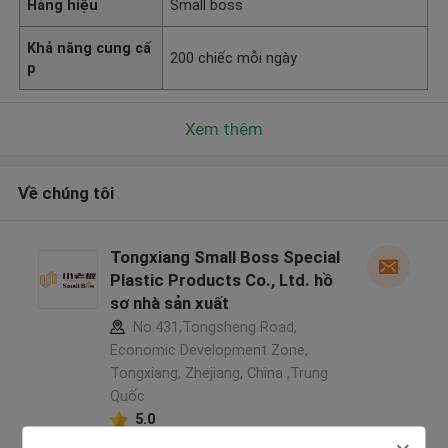
Hàng hiệu
Small boss
Khả năng cung cấ
200 chiếc mỗi ngày
p
Xem thêm
Về chúng tôi
Tongxiang Small Boss Special
Plastic Products Co., Ltd. hồ
sơ nhà sản xuất
No.431,Tongsheng Road,
Economic Development Zone,
Tongxiang, Zhejiang, China ,Trung
Quốc
5.0
Nhà cung cấp xác nhận