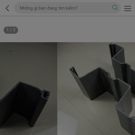
1
/
3